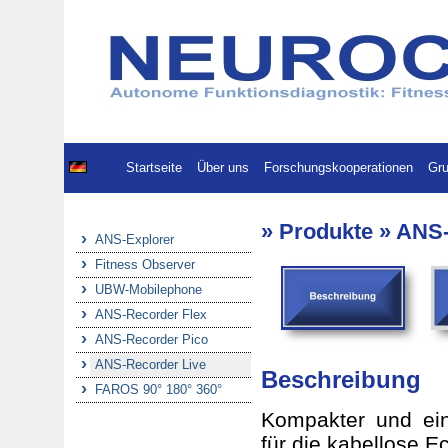
Startseite
Über uns
Forschungskooperationen
Gru
» Produkte » ANS
ANS-Explorer
Fitness Observer
UBW-Mobilephone
ANS-Recorder Flex
ANS-Recorder Pico
ANS-Recorder Live
Beschreibung
FAROS 90° 180° 360°
Kompakter und ein
für die kabellose E