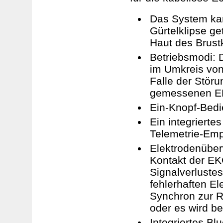
Das System kan
Gürtelklipse g
Haut des Brust
Betriebsmodi: 
im Umkreis von
Falle der Stör
gemessenen EK
Ein-Knopf-Bedi
Ein integriertes
Telemetrie-Emp
Elektrodenüber
Kontakt der EK
Signalverlustes
fehlerhaften El
Synchron zur R
oder es wird b
Integriertes Bl