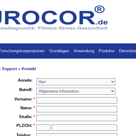
Forschungskooperationen
Grundlagen
Anwendung
Produkte
Dienstlei
» Support » Kontakt
Anrede:
Betreff:
Vorname:
*
Name:
*
Straße:
*
PLZ/
Ort:
*
Telefon: