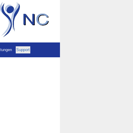
stungen
Support