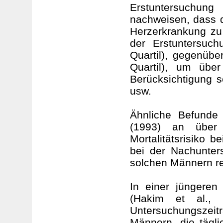
Erstuntersuchun
nachweisen, dass d
Herzerkrankung zu
der Erstuntersuch
Quartil), gegenübe
Quartil), um übe
Berücksichtigung s
usw.
Ähnliche Befunde 
(1993) an über
Mortalitätsrisiko 
bei der Nachunte
solchen Männern red
In einer jüngere
(Hakim et al., 1
Untersuchungszei
Männern, die tägli