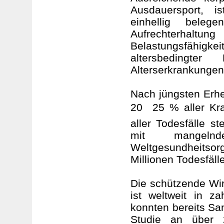
Ausdauersport, i
einhellig beleg
Aufrechterhalt
Belastungsfähig
altersbedingt
Alterserkrankungen
Nach jüngsten Erhe
20  25 % aller K
aller Todesfälle
mit mangeln
Weltgesundheitso
Millionen Todesfälle
Die schützende Wi
ist weltweit in z
konnten bereits San
Studie an über 