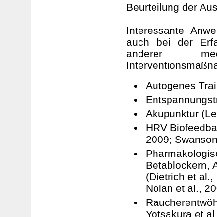
Beurteilung der Au
Interessante Anwe
auch bei der Erf
anderer med
Interventionsmaßna
Autogenes Train
Entspannungstra
Akupunktur (Lee
HRV Biofeedback
2009; Swanson 
Pharmakologisch
Betablockern, 
(Dietrich et al.
Nolan et al., 2
Raucherentwöh
Yotsakura et al