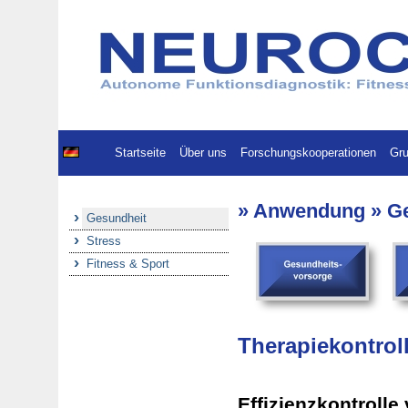
Startseite
Über uns
Forschungskooperationen
Gru
» Anwendung » Ge
Gesundheit
Stress
Fitness & Sport
Therapiekontrol
Effizienzkontroll